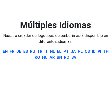
Múltiples Idiomas
Nuestro creador de logotipos de barbería está disponible en
diferentes idiomas:
EN
FR
DE
ES
RU
TR
IT
NL
EL
PT
JA
PL
CS
ID
VI
TH
KO
HU
AR
BN
RO
SV