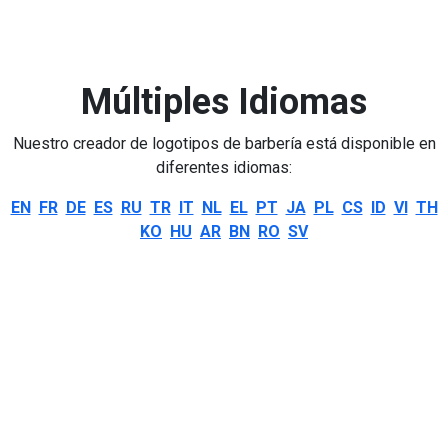
Múltiples Idiomas
Nuestro creador de logotipos de barbería está disponible en
diferentes idiomas:
EN
FR
DE
ES
RU
TR
IT
NL
EL
PT
JA
PL
CS
ID
VI
TH
KO
HU
AR
BN
RO
SV