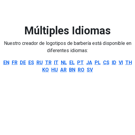
Múltiples Idiomas
Nuestro creador de logotipos de barbería está disponible en
diferentes idiomas:
EN
FR
DE
ES
RU
TR
IT
NL
EL
PT
JA
PL
CS
ID
VI
TH
KO
HU
AR
BN
RO
SV