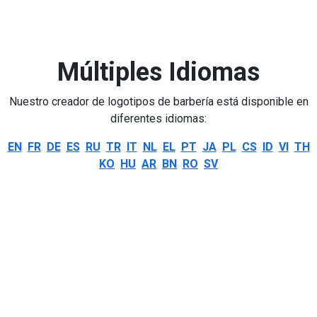
Múltiples Idiomas
Nuestro creador de logotipos de barbería está disponible en
diferentes idiomas:
EN
FR
DE
ES
RU
TR
IT
NL
EL
PT
JA
PL
CS
ID
VI
TH
KO
HU
AR
BN
RO
SV