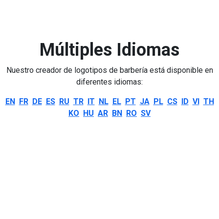
Múltiples Idiomas
Nuestro creador de logotipos de barbería está disponible en
diferentes idiomas:
EN
FR
DE
ES
RU
TR
IT
NL
EL
PT
JA
PL
CS
ID
VI
TH
KO
HU
AR
BN
RO
SV