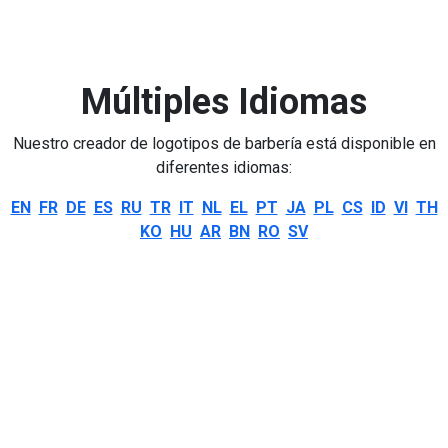
Múltiples Idiomas
Nuestro creador de logotipos de barbería está disponible en
diferentes idiomas:
EN
FR
DE
ES
RU
TR
IT
NL
EL
PT
JA
PL
CS
ID
VI
TH
KO
HU
AR
BN
RO
SV