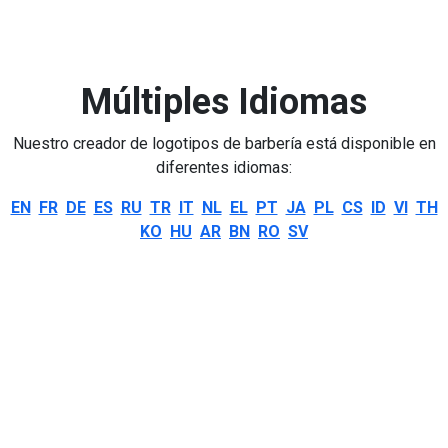
Múltiples Idiomas
Nuestro creador de logotipos de barbería está disponible en
diferentes idiomas:
EN
FR
DE
ES
RU
TR
IT
NL
EL
PT
JA
PL
CS
ID
VI
TH
KO
HU
AR
BN
RO
SV