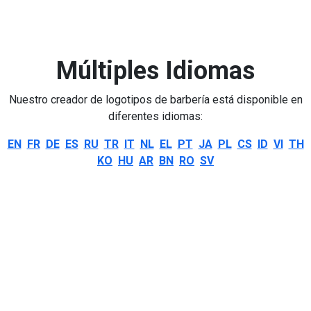
Múltiples Idiomas
Nuestro creador de logotipos de barbería está disponible en
diferentes idiomas:
EN
FR
DE
ES
RU
TR
IT
NL
EL
PT
JA
PL
CS
ID
VI
TH
KO
HU
AR
BN
RO
SV