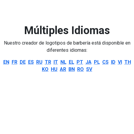
Múltiples Idiomas
Nuestro creador de logotipos de barbería está disponible en
diferentes idiomas:
EN
FR
DE
ES
RU
TR
IT
NL
EL
PT
JA
PL
CS
ID
VI
TH
KO
HU
AR
BN
RO
SV