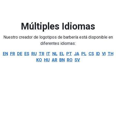
Múltiples Idiomas
Nuestro creador de logotipos de barbería está disponible en
diferentes idiomas:
EN
FR
DE
ES
RU
TR
IT
NL
EL
PT
JA
PL
CS
ID
VI
TH
KO
HU
AR
BN
RO
SV