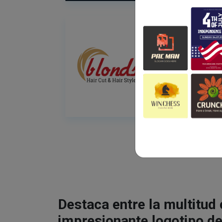
Destaca entre la multitud
impresionante logotipo de