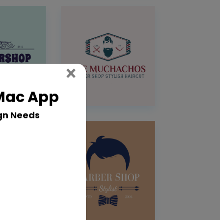
Close
×
 Mac App
gn Needs