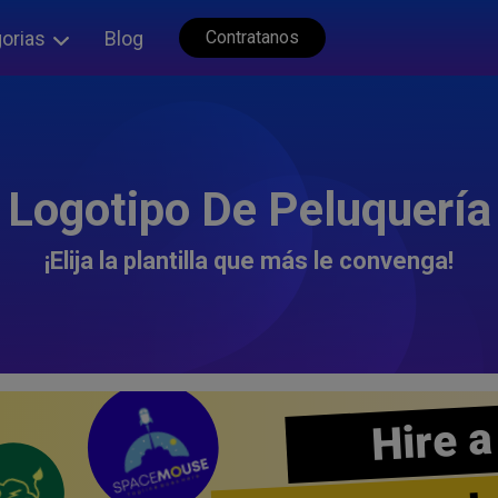
orias
Blog
Contratanos
Logotipo De Peluquería
¡Elija la plantilla que más le convenga!
Hire a