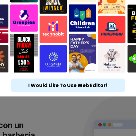
I Would Like To Use Web Editor!
 con un
 barbería