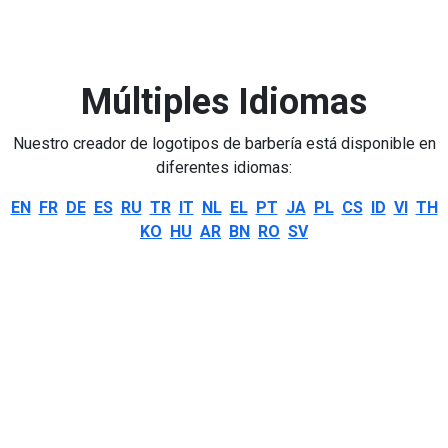
Múltiples Idiomas
Nuestro creador de logotipos de barbería está disponible en
diferentes idiomas:
EN
FR
DE
ES
RU
TR
IT
NL
EL
PT
JA
PL
CS
ID
VI
TH
KO
HU
AR
BN
RO
SV