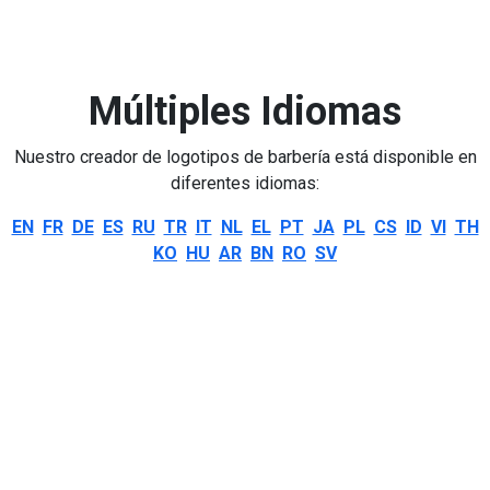
Múltiples Idiomas
Nuestro creador de logotipos de barbería está disponible en
diferentes idiomas:
EN
FR
DE
ES
RU
TR
IT
NL
EL
PT
JA
PL
CS
ID
VI
TH
KO
HU
AR
BN
RO
SV