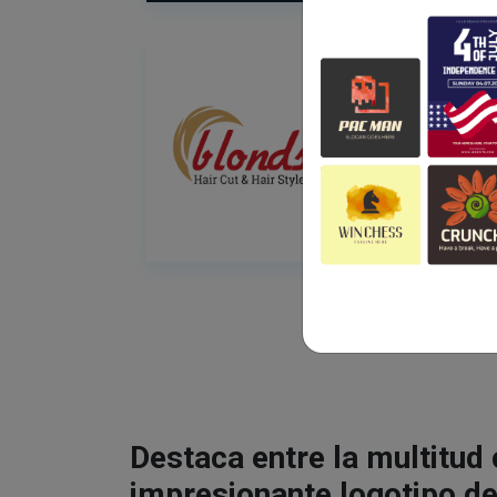
Destaca entre la multitud
impresionante logotipo de