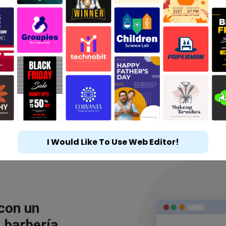
I Would Like To Use Web Editor!
 con un
 barbería