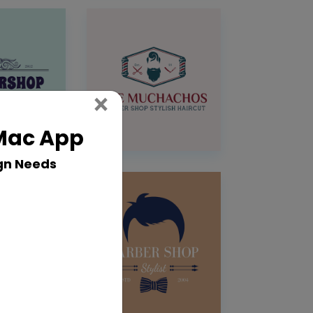
Close
×
 Mac App
gn Needs