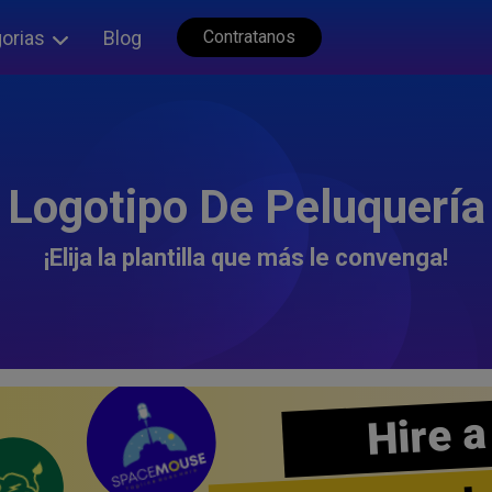
orias
Blog
Contratanos
Logotipo De Peluquería
¡Elija la plantilla que más le convenga!
Hire a