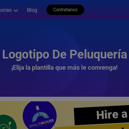
orias
Blog
Contratanos
Logotipo De Peluquería
¡Elija la plantilla que más le convenga!
Hire a