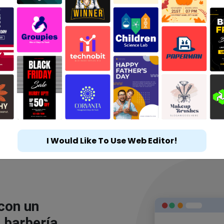
I Would Like To Use Web Editor!
 con un
 barbería