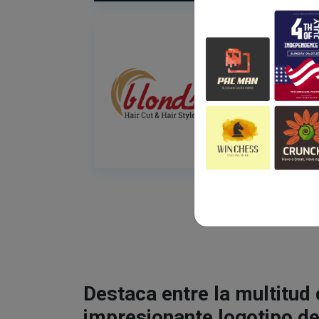
Destaca entre la multitud
impresionante logotipo de