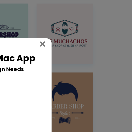
Close
×
 Mac App
gn Needs