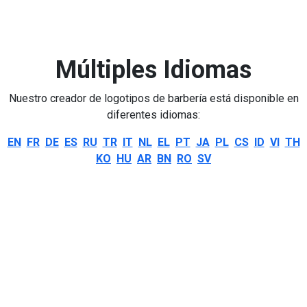
Múltiples Idiomas
Nuestro creador de logotipos de barbería está disponible en
diferentes idiomas:
EN
FR
DE
ES
RU
TR
IT
NL
EL
PT
JA
PL
CS
ID
VI
TH
KO
HU
AR
BN
RO
SV