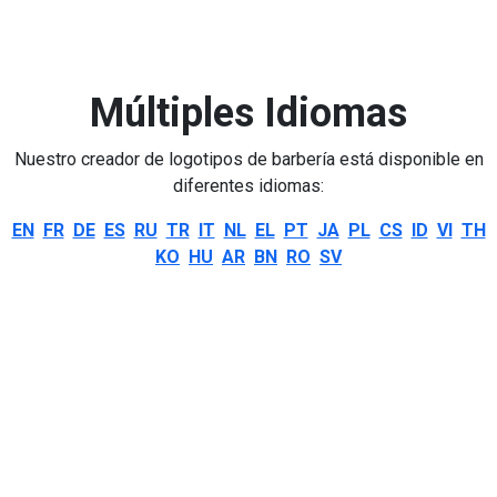
Múltiples Idiomas
Nuestro creador de logotipos de barbería está disponible en
diferentes idiomas:
EN
FR
DE
ES
RU
TR
IT
NL
EL
PT
JA
PL
CS
ID
VI
TH
KO
HU
AR
BN
RO
SV