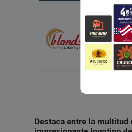
Destaca entre la multitud
impresionante logotipo de