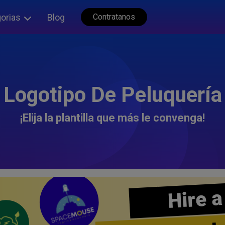
orias
Blog
Contratanos
Logotipo De Peluquería
¡Elija la plantilla que más le convenga!
Hire a