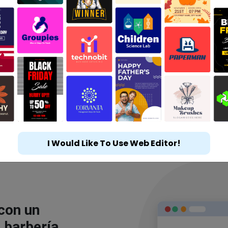
I Would Like To Use Web Editor!
 con un
 barbería