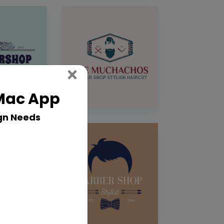
Close
×
 Mac App
gn Needs