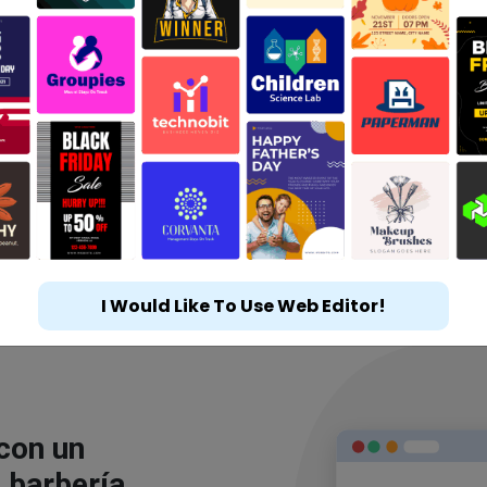
I Would Like To Use Web Editor!
 con un
 barbería