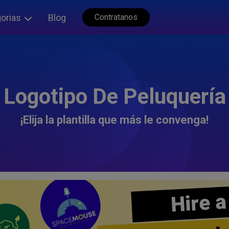
orias
Blog
Contratanos
Logotipo De Peluquería
¡Elija la plantilla que más le convenga!
Hire a