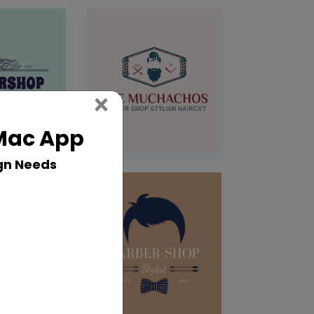
Close
×
 Mac App
gn Needs