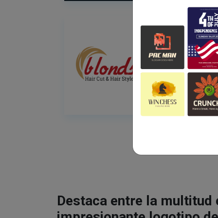
Destaca entre la multitud
impresionante logotipo de