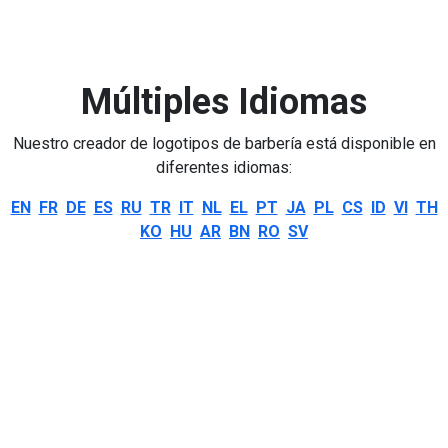
Múltiples Idiomas
Nuestro creador de logotipos de barbería está disponible en
diferentes idiomas:
EN
FR
DE
ES
RU
TR
IT
NL
EL
PT
JA
PL
CS
ID
VI
TH
KO
HU
AR
BN
RO
SV