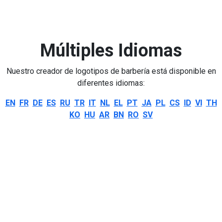
Múltiples Idiomas
Nuestro creador de logotipos de barbería está disponible en
diferentes idiomas:
EN
FR
DE
ES
RU
TR
IT
NL
EL
PT
JA
PL
CS
ID
VI
TH
KO
HU
AR
BN
RO
SV