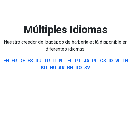
Múltiples Idiomas
Nuestro creador de logotipos de barbería está disponible en
diferentes idiomas:
EN
FR
DE
ES
RU
TR
IT
NL
EL
PT
JA
PL
CS
ID
VI
TH
KO
HU
AR
BN
RO
SV