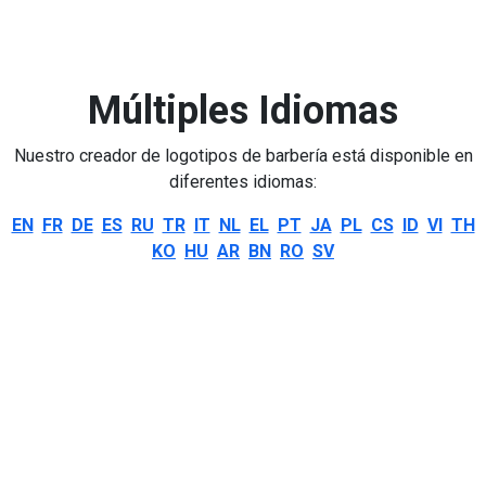
Múltiples Idiomas
Nuestro creador de logotipos de barbería está disponible en
diferentes idiomas:
EN
FR
DE
ES
RU
TR
IT
NL
EL
PT
JA
PL
CS
ID
VI
TH
KO
HU
AR
BN
RO
SV