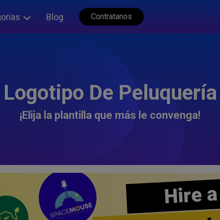
orias
Blog
Contratanos
Logotipo De Peluquería
¡Elija la plantilla que más le convenga!
Hire a