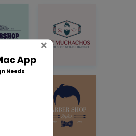
Close
×
 Mac App
gn Needs