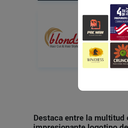
Destaca entre la multitud
impresionante logotipo de