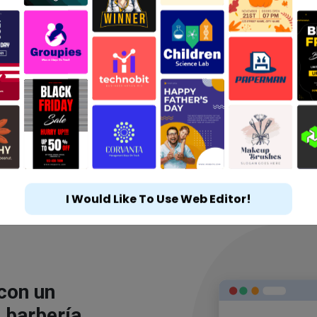
I Would Like To Use Web Editor!
 con un
 barbería