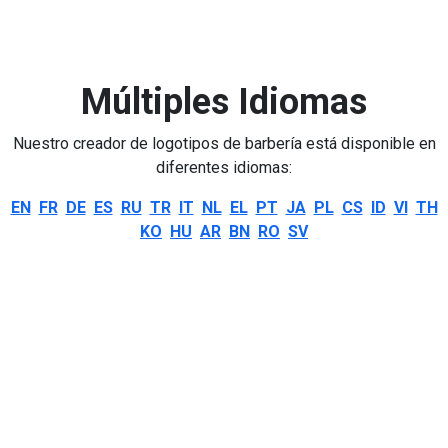
Múltiples Idiomas
Nuestro creador de logotipos de barbería está disponible en
diferentes idiomas:
EN
FR
DE
ES
RU
TR
IT
NL
EL
PT
JA
PL
CS
ID
VI
TH
KO
HU
AR
BN
RO
SV