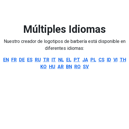
Múltiples Idiomas
Nuestro creador de logotipos de barbería está disponible en
diferentes idiomas:
EN
FR
DE
ES
RU
TR
IT
NL
EL
PT
JA
PL
CS
ID
VI
TH
KO
HU
AR
BN
RO
SV