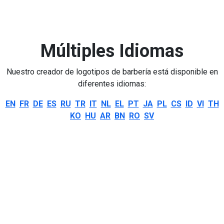
Múltiples Idiomas
Nuestro creador de logotipos de barbería está disponible en
diferentes idiomas:
EN
FR
DE
ES
RU
TR
IT
NL
EL
PT
JA
PL
CS
ID
VI
TH
KO
HU
AR
BN
RO
SV