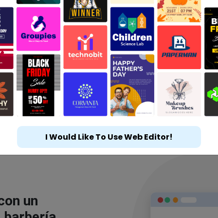
I Would Like To Use Web Editor!
 con un
 barbería