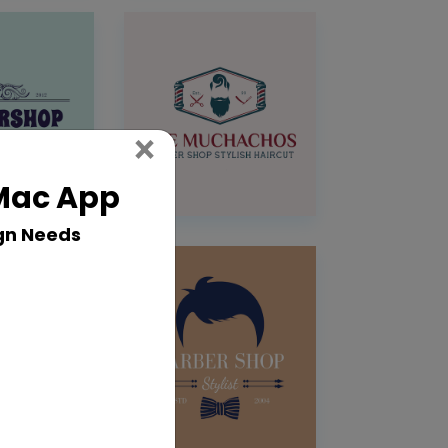
Close
×
 Mac App
gn Needs