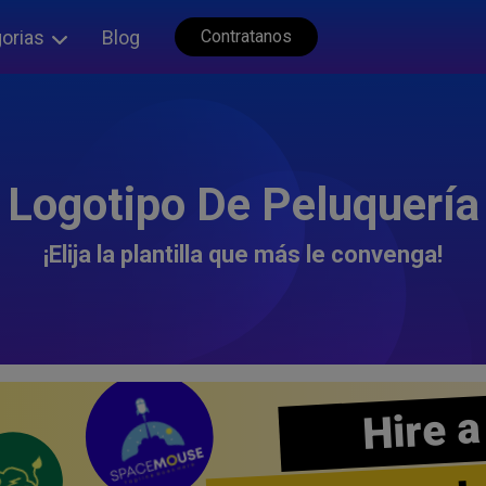
orias
Blog
Contratanos
Logotipo De Peluquería
¡Elija la plantilla que más le convenga!
Hire a