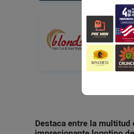
Destaca entre la multitud
impresionante logotipo de