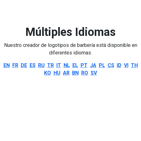
Múltiples Idiomas
Nuestro creador de logotipos de barbería está disponible en
diferentes idiomas:
EN
FR
DE
ES
RU
TR
IT
NL
EL
PT
JA
PL
CS
ID
VI
TH
KO
HU
AR
BN
RO
SV