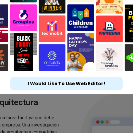
I Would Like To Use Web Editor!
quitectura
una tarea fácil, ya que debe
a empresa. Una investigación
de arquitectura competitiva