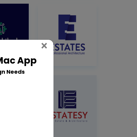
Close
×
 Mac App
gn Needs