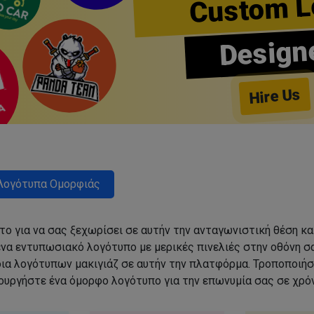
Custom L
Design
Hire Us
Λογότυπα Ομορφιάς
ο για να σας ξεχωρίσει σε αυτήν την ανταγωνιστική θέση κα
να εντυπωσιακό λογότυπο με μερικές πινελιές στην οθόνη σα
δια λογότυπων μακιγιάζ σε αυτήν την πλατφόρμα. Τροποποιήσ
ιουργήστε ένα όμορφο λογότυπο για την επωνυμία σας σε χρόν