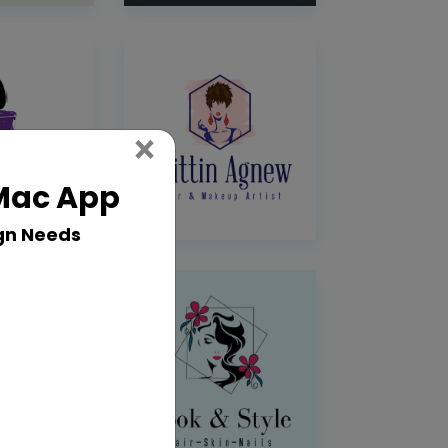
Close
×
 Mac App
gn Needs