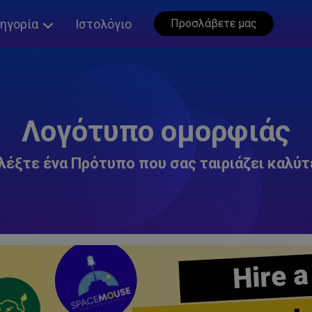
ηγορία
Ιστολόγιο
Προσλάβετε μας
Λογότυπο ομορφιάς
λέξτε ένα Πρότυπο που σας ταιριάζει καλύτ
Hire a