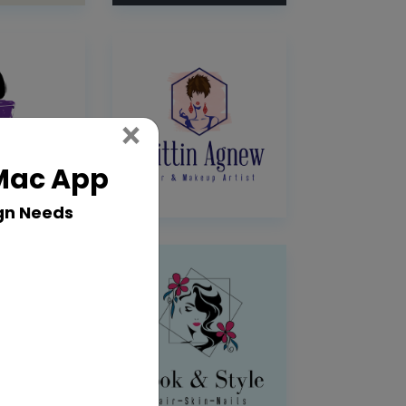
Close
×
 Mac App
gn Needs