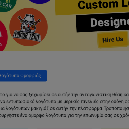
Custom L
Design
Hire Us
Λογότυπα Ομορφιάς
ο για να σας ξεχωρίσει σε αυτήν την ανταγωνιστική θέση κα
να εντυπωσιακό λογότυπο με μερικές πινελιές στην οθόνη σα
δια λογότυπων μακιγιάζ σε αυτήν την πλατφόρμα. Τροποποιήσ
ιουργήστε ένα όμορφο λογότυπο για την επωνυμία σας σε χρόν