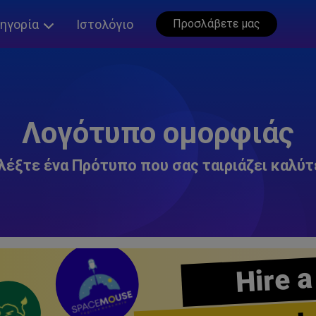
ηγορία
Ιστολόγιο
Προσλάβετε μας
Λογότυπο ομορφιάς
λέξτε ένα Πρότυπο που σας ταιριάζει καλύτ
Hire a