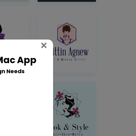
Close
×
 Mac App
gn Needs