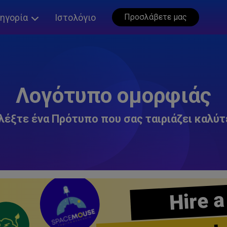
ηγορία
Ιστολόγιο
Προσλάβετε μας
Λογότυπο ομορφιάς
λέξτε ένα Πρότυπο που σας ταιριάζει καλύτ
Hire a