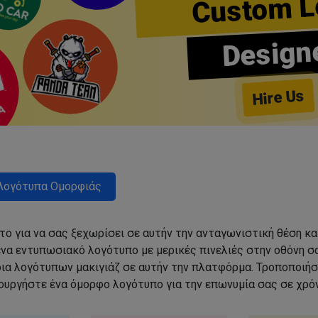
Custom L
Design
Hire Us
Λογότυπα Ομορφιάς
ο για να σας ξεχωρίσει σε αυτήν την ανταγωνιστική θέση κα
να εντυπωσιακό λογότυπο με μερικές πινελιές στην οθόνη σα
δια λογότυπων μακιγιάζ σε αυτήν την πλατφόρμα. Τροποποιήσ
ιουργήστε ένα όμορφο λογότυπο για την επωνυμία σας σε χρόν