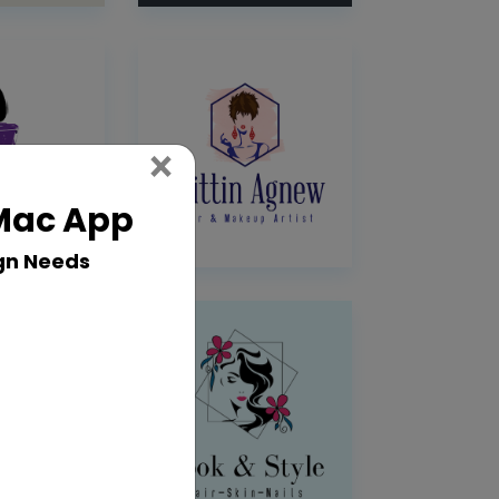
Close
×
 Mac App
gn Needs