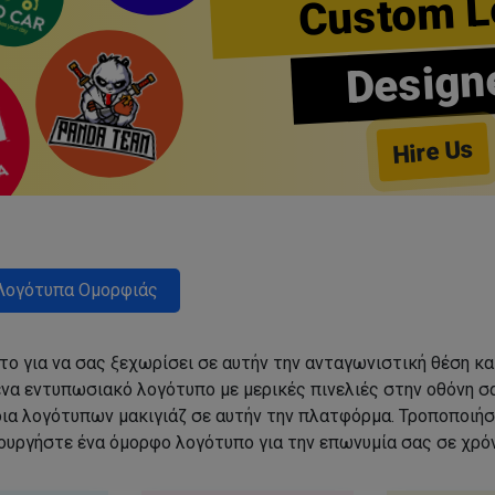
Custom L
Design
Hire Us
Λογότυπα Ομορφιάς
ο για να σας ξεχωρίσει σε αυτήν την ανταγωνιστική θέση κα
να εντυπωσιακό λογότυπο με μερικές πινελιές στην οθόνη σα
δια λογότυπων μακιγιάζ σε αυτήν την πλατφόρμα. Τροποποιήσ
ιουργήστε ένα όμορφο λογότυπο για την επωνυμία σας σε χρόν