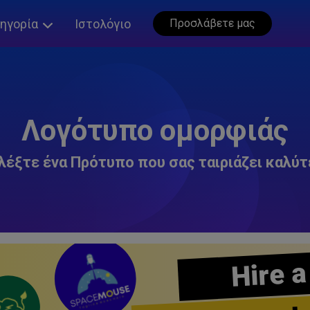
ηγορία
Ιστολόγιο
Προσλάβετε μας
Λογότυπο ομορφιάς
λέξτε ένα Πρότυπο που σας ταιριάζει καλύτ
Hire a