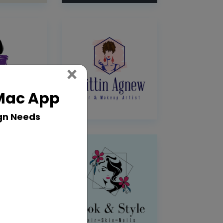
Close
×
 Mac App
gn Needs