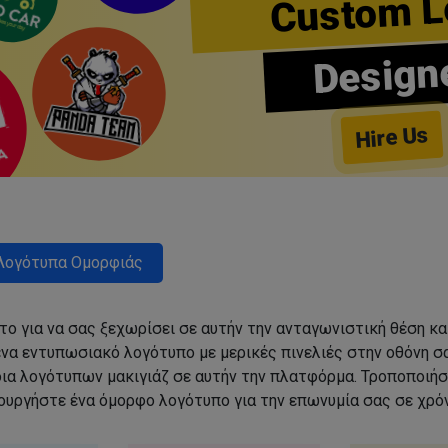
Custom L
Design
Hire Us
Λογότυπα Ομορφιάς
ο για να σας ξεχωρίσει σε αυτήν την ανταγωνιστική θέση κα
να εντυπωσιακό λογότυπο με μερικές πινελιές στην οθόνη σα
δια λογότυπων μακιγιάζ σε αυτήν την πλατφόρμα. Τροποποιήσ
ιουργήστε ένα όμορφο λογότυπο για την επωνυμία σας σε χρόν