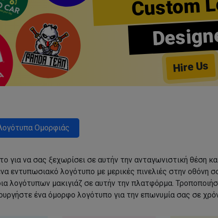
Custom L
Design
Hire Us
Λογότυπα Ομορφιάς
ο για να σας ξεχωρίσει σε αυτήν την ανταγωνιστική θέση κα
να εντυπωσιακό λογότυπο με μερικές πινελιές στην οθόνη σα
δια λογότυπων μακιγιάζ σε αυτήν την πλατφόρμα. Τροποποιήσ
ιουργήστε ένα όμορφο λογότυπο για την επωνυμία σας σε χρόν