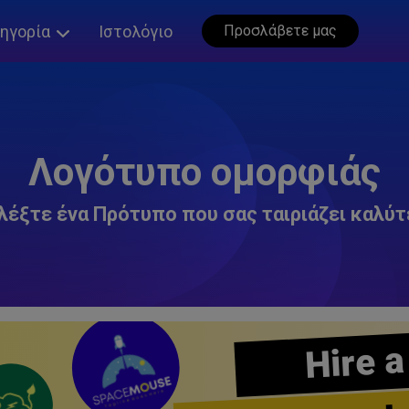
ηγορία
Ιστολόγιο
Προσλάβετε μας
Λογότυπο ομορφιάς
λέξτε ένα Πρότυπο που σας ταιριάζει καλύτ
Hire a