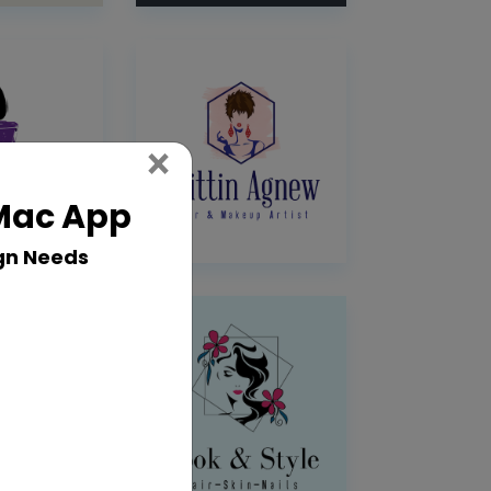
Close
×
 Mac App
gn Needs