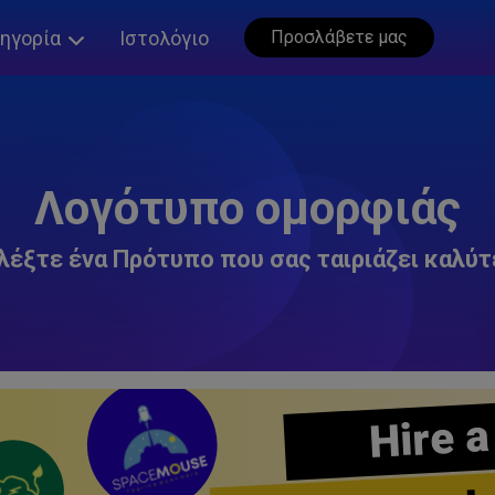
ηγορία
Ιστολόγιο
Προσλάβετε μας
Λογότυπο ομορφιάς
λέξτε ένα Πρότυπο που σας ταιριάζει καλύτ
Hire a