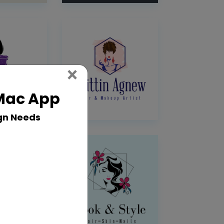
Close
×
 Mac App
gn Needs