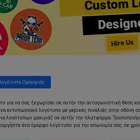
Custom L
Design
Hire Us
Λογότυπα Ομορφιάς
ο για να σας ξεχωρίσει σε αυτήν την ανταγωνιστική θέση κα
να εντυπωσιακό λογότυπο με μερικές πινελιές στην οθόνη σα
δια λογότυπων μακιγιάζ σε αυτήν την πλατφόρμα. Τροποποιήσ
ιουργήστε ένα όμορφο λογότυπο για την επωνυμία σας σε χρόν