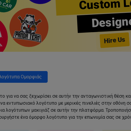
Custom L
Design
Hire Us
Λογότυπα Ομορφιάς
ο για να σας ξεχωρίσει σε αυτήν την ανταγωνιστική θέση κα
να εντυπωσιακό λογότυπο με μερικές πινελιές στην οθόνη σα
δια λογότυπων μακιγιάζ σε αυτήν την πλατφόρμα. Τροποποιήσ
ιουργήστε ένα όμορφο λογότυπο για την επωνυμία σας σε χρόν