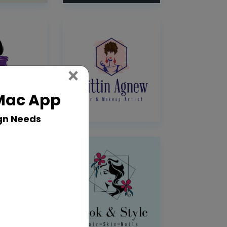
Close
×
 Mac App
gn Needs