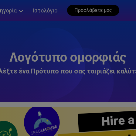
ηγορία
Ιστολόγιο
Προσλάβετε μας
Λογότυπο ομορφιάς
λέξτε ένα Πρότυπο που σας ταιριάζει καλύτ
Hire a