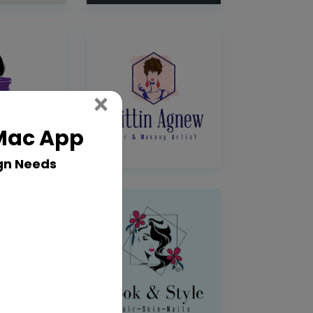
Close
×
 Mac App
gn Needs