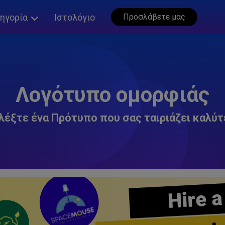
ηγορία
Ιστολόγιο
Προσλάβετε μας
Λογότυπο ομορφιάς
λέξτε ένα Πρότυπο που σας ταιριάζει καλύτ
Hire a