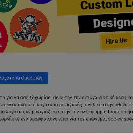
Custom L
Design
Hire Us
Λογότυπα Ομορφιάς
ο για να σας ξεχωρίσει σε αυτήν την ανταγωνιστική θέση κα
να εντυπωσιακό λογότυπο με μερικές πινελιές στην οθόνη σα
δια λογότυπων μακιγιάζ σε αυτήν την πλατφόρμα. Τροποποιήσ
ιουργήστε ένα όμορφο λογότυπο για την επωνυμία σας σε χρόν