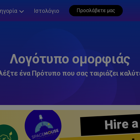
ηγορία
Ιστολόγιο
Προσλάβετε μας
Λογότυπο ομορφιάς
λέξτε ένα Πρότυπο που σας ταιριάζει καλύτ
Hire a