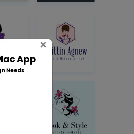
Close
×
 Mac App
gn Needs