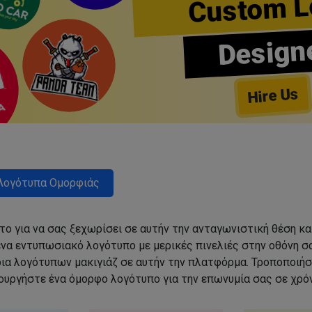
Custom L
Design
Hire Us
Λογότυπα Ομορφιάς
ο για να σας ξεχωρίσει σε αυτήν την ανταγωνιστική θέση κα
να εντυπωσιακό λογότυπο με μερικές πινελιές στην οθόνη σα
δια λογότυπων μακιγιάζ σε αυτήν την πλατφόρμα. Τροποποιήσ
ιουργήστε ένα όμορφο λογότυπο για την επωνυμία σας σε χρόν