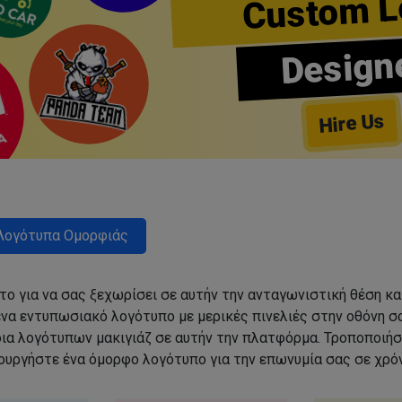
Custom L
Design
Hire Us
Λογότυπα Ομορφιάς
ο για να σας ξεχωρίσει σε αυτήν την ανταγωνιστική θέση κα
να εντυπωσιακό λογότυπο με μερικές πινελιές στην οθόνη σα
δια λογότυπων μακιγιάζ σε αυτήν την πλατφόρμα. Τροποποιήσ
ιουργήστε ένα όμορφο λογότυπο για την επωνυμία σας σε χρόν