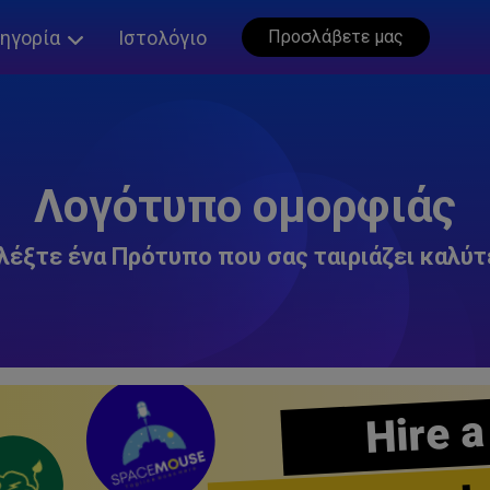
ηγορία
Ιστολόγιο
Προσλάβετε μας
Λογότυπο ομορφιάς
λέξτε ένα Πρότυπο που σας ταιριάζει καλύτ
Hire a