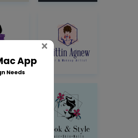
Close
×
 Mac App
gn Needs