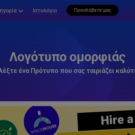
ηγορία
Ιστολόγιο
Προσλάβετε μας
Λογότυπο ομορφιάς
λέξτε ένα Πρότυπο που σας ταιριάζει καλύτ
Hire a