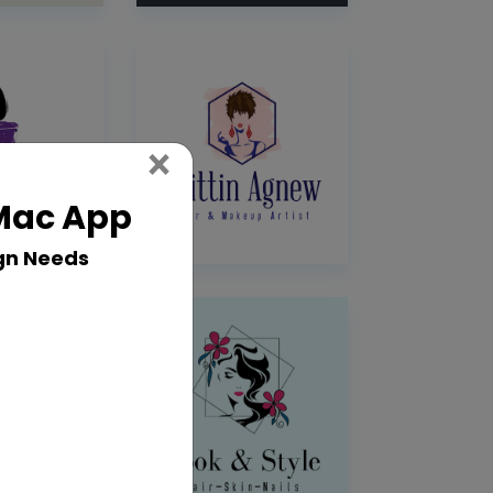
Close
×
 Mac App
gn Needs