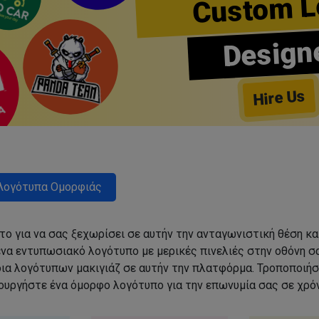
Custom L
Design
Hire Us
Λογότυπα Ομορφιάς
ο για να σας ξεχωρίσει σε αυτήν την ανταγωνιστική θέση κα
να εντυπωσιακό λογότυπο με μερικές πινελιές στην οθόνη σα
δια λογότυπων μακιγιάζ σε αυτήν την πλατφόρμα. Τροποποιήσ
ιουργήστε ένα όμορφο λογότυπο για την επωνυμία σας σε χρόν