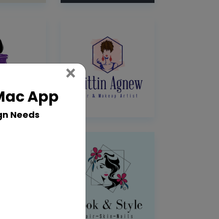
Close
×
 Mac App
gn Needs