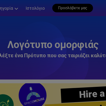
ηγορία
Ιστολόγιο
Προσλάβετε μας
Λογότυπο ομορφιάς
λέξτε ένα Πρότυπο που σας ταιριάζει καλύτ
Hire a