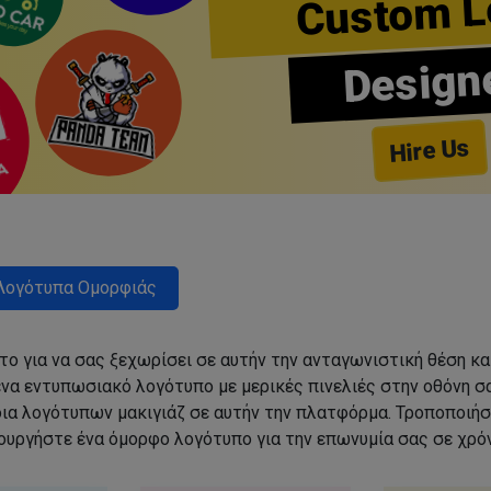
Custom L
Design
Hire Us
Λογότυπα Ομορφιάς
ο για να σας ξεχωρίσει σε αυτήν την ανταγωνιστική θέση κα
να εντυπωσιακό λογότυπο με μερικές πινελιές στην οθόνη σα
δια λογότυπων μακιγιάζ σε αυτήν την πλατφόρμα. Τροποποιήσ
ιουργήστε ένα όμορφο λογότυπο για την επωνυμία σας σε χρόν