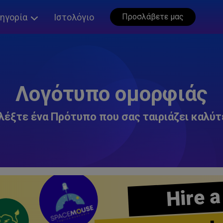
ηγορία
Ιστολόγιο
Προσλάβετε μας
Λογότυπο ομορφιάς
λέξτε ένα Πρότυπο που σας ταιριάζει καλύτ
Hire a