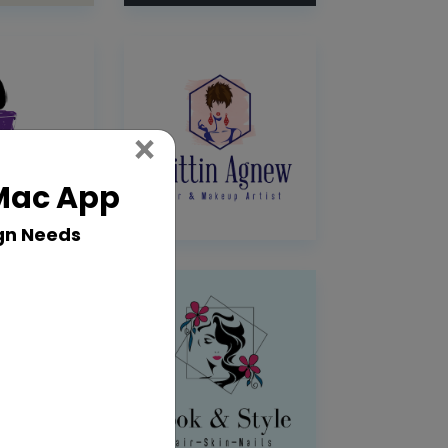
Close
×
 Mac App
gn Needs