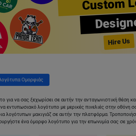
Custom L
Design
Hire Us
Λογότυπα Ομορφιάς
ο για να σας ξεχωρίσει σε αυτήν την ανταγωνιστική θέση κα
να εντυπωσιακό λογότυπο με μερικές πινελιές στην οθόνη σα
δια λογότυπων μακιγιάζ σε αυτήν την πλατφόρμα. Τροποποιήσ
ιουργήστε ένα όμορφο λογότυπο για την επωνυμία σας σε χρόν