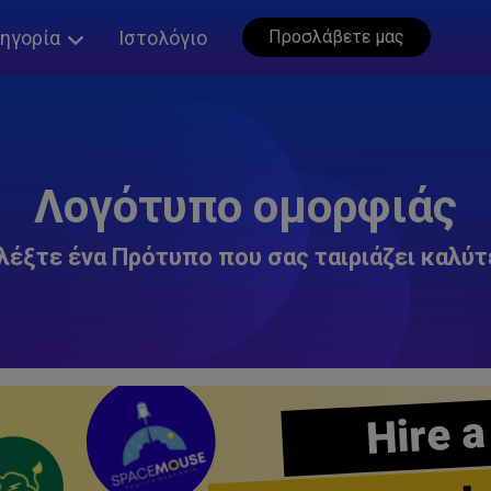
ηγορία
Ιστολόγιο
Προσλάβετε μας
Λογότυπο ομορφιάς
λέξτε ένα Πρότυπο που σας ταιριάζει καλύτ
Hire a