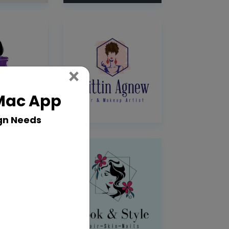
Close
×
 Mac App
gn Needs