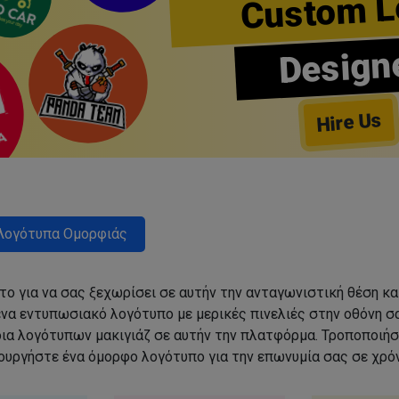
Custom L
Design
Hire Us
Λογότυπα Ομορφιάς
ο για να σας ξεχωρίσει σε αυτήν την ανταγωνιστική θέση κα
να εντυπωσιακό λογότυπο με μερικές πινελιές στην οθόνη σα
δια λογότυπων μακιγιάζ σε αυτήν την πλατφόρμα. Τροποποιήσ
ιουργήστε ένα όμορφο λογότυπο για την επωνυμία σας σε χρόν