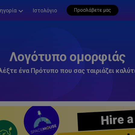
ηγορία
Ιστολόγιο
Προσλάβετε μας
Λογότυπο ομορφιάς
λέξτε ένα Πρότυπο που σας ταιριάζει καλύτ
Hire a