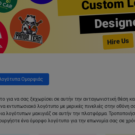
Custom L
Design
Hire Us
Λογότυπα Ομορφιάς
ο για να σας ξεχωρίσει σε αυτήν την ανταγωνιστική θέση κα
να εντυπωσιακό λογότυπο με μερικές πινελιές στην οθόνη σα
δια λογότυπων μακιγιάζ σε αυτήν την πλατφόρμα. Τροποποιήσ
ιουργήστε ένα όμορφο λογότυπο για την επωνυμία σας σε χρόν