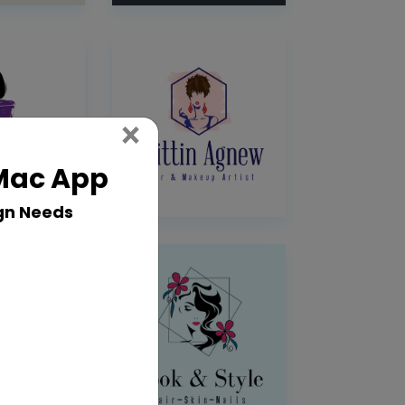
Close
×
 Mac App
gn Needs