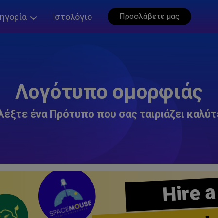
ηγορία
Ιστολόγιο
Προσλάβετε μας
Λογότυπο ομορφιάς
λέξτε ένα Πρότυπο που σας ταιριάζει καλύτ
Hire a