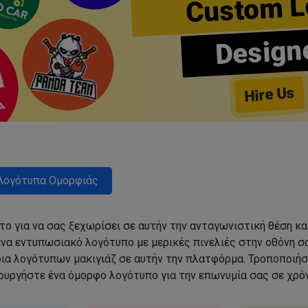
Custom L
Design
Hire Us
Λογότυπα Ομορφιάς
ο για να σας ξεχωρίσει σε αυτήν την ανταγωνιστική θέση κα
να εντυπωσιακό λογότυπο με μερικές πινελιές στην οθόνη σα
δια λογότυπων μακιγιάζ σε αυτήν την πλατφόρμα. Τροποποιήσ
ιουργήστε ένα όμορφο λογότυπο για την επωνυμία σας σε χρόν