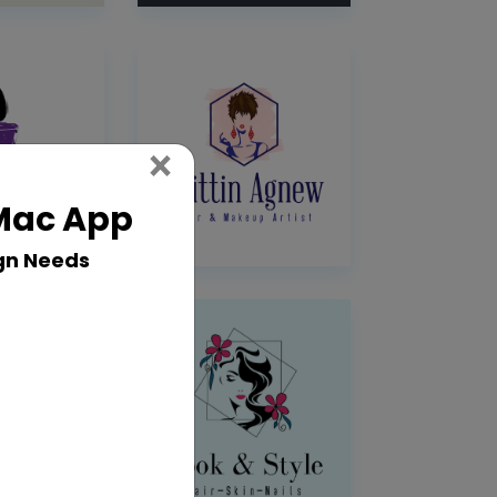
Close
×
 Mac App
gn Needs