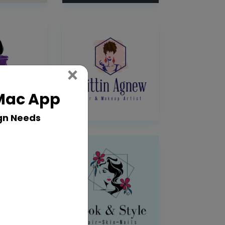
Close
×
 Mac App
gn Needs