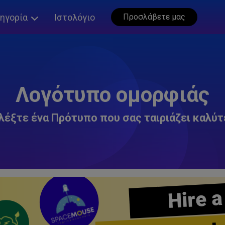
ηγορία
Ιστολόγιο
Προσλάβετε μας
Λογότυπο ομορφιάς
λέξτε ένα Πρότυπο που σας ταιριάζει καλύτ
Hire a