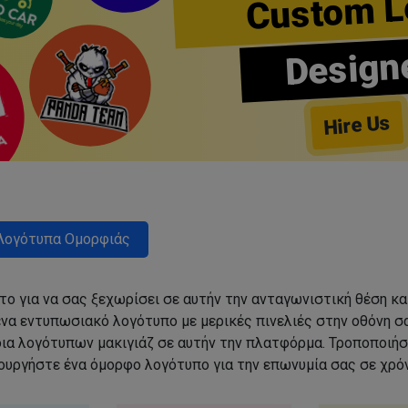
Custom L
Design
Hire Us
Λογότυπα Ομορφιάς
ο για να σας ξεχωρίσει σε αυτήν την ανταγωνιστική θέση κα
να εντυπωσιακό λογότυπο με μερικές πινελιές στην οθόνη σα
δια λογότυπων μακιγιάζ σε αυτήν την πλατφόρμα. Τροποποιήσ
ιουργήστε ένα όμορφο λογότυπο για την επωνυμία σας σε χρόν