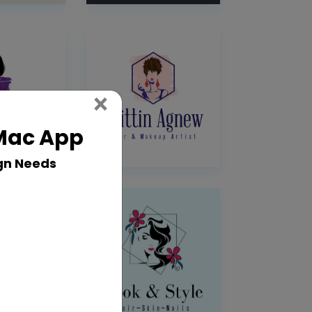
Close
×
 Mac App
gn Needs