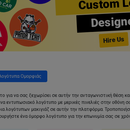
Custom L
Design
Hire Us
Λογότυπα Ομορφιάς
ο για να σας ξεχωρίσει σε αυτήν την ανταγωνιστική θέση κα
να εντυπωσιακό λογότυπο με μερικές πινελιές στην οθόνη σα
δια λογότυπων μακιγιάζ σε αυτήν την πλατφόρμα. Τροποποιήσ
ιουργήστε ένα όμορφο λογότυπο για την επωνυμία σας σε χρόν