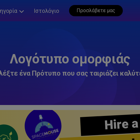
ηγορία
Ιστολόγιο
Προσλάβετε μας
Λογότυπο ομορφιάς
λέξτε ένα Πρότυπο που σας ταιριάζει καλύτ
Hire a