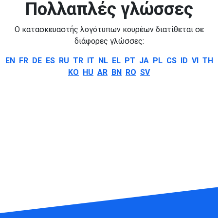
Πολλαπλές γλώσσες
Ο κατασκευαστής λογότυπων κουρέων διατίθεται σε
διάφορες γλώσσες:
EN
FR
DE
ES
RU
TR
IT
NL
EL
PT
JA
PL
CS
ID
VI
TH
KO
HU
AR
BN
RO
SV